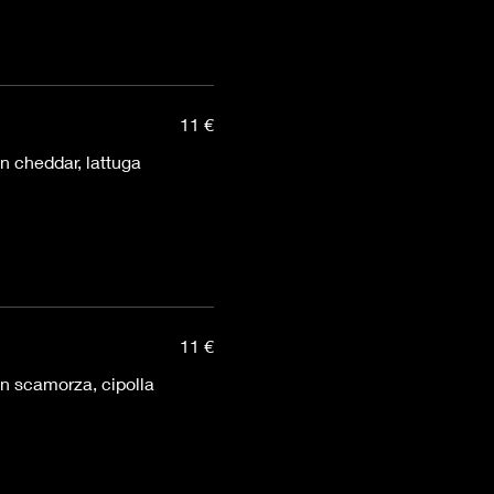
11 €
 cheddar, lattuga
11 €
n scamorza, cipolla